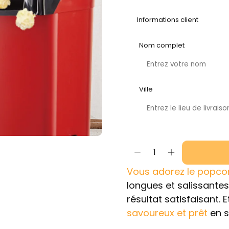
Nom complet
Ville
1
Vous adorez le popco
longues et salissantes
résultat satisfaisant. 
savoureux et prêt
en s