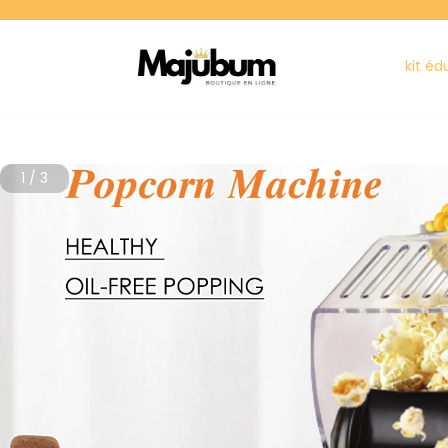
kit éd
1
/
3