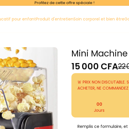
Profitez de cette offre spéciale !
ucatif pour enfant
Produit d'entretien
Soin corporel et bien être
G
Mini Machine
15 000 CFA
22
🚨 PRIX NON DISCUTABLE. 
ACHETER, NE COMMANDEZ 
00
Jours
Remplis ce formulaire, e